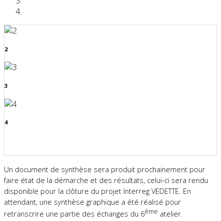
2
3
4
Previous
Next
Un document de synthèse sera produit prochainement pour
faire état de la démarche et des résultats, celui-ci sera rendu
disponible pour la clôture du projet Interreg VEDETTE. En
attendant, une synthèse graphique a été réalisé pour
ème
retranscrire une partie des échanges du 6
atelier.