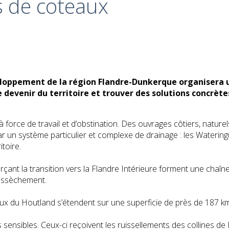
s de coteaux
veloppement de la région Flandre-Dunkerque organisera u
e devenir du territoire et trouver des solutions concrèt
à force de travail et d’obstination. Des ouvrages côtiers, naturel
par un système particulier et complexe de drainage : les Wateri
toire.
çant la transition vers la Flandre Intérieure forment une chaîne d
l’assèchement.
 du Houtland s’étendent sur une superficie de près de 187 km
sensibles. Ceux-ci reçoivent les ruissellements des collines de 