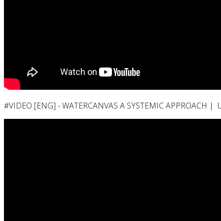
#VIDEO [ENG] - WATERCANVAS A SYSTEMIC APPROACH | U