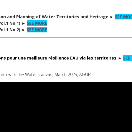
tion and Planning of Water Territories and Heritage ►
SEE MO
Vol.1 No.1)
►
SEE MORE
ol.1 No.2)
►
SEE MORE
ns pour une meilleure résilience EAU via les territoires
►
SEE
ystem with the Water Canvas, March 2023, AGUR