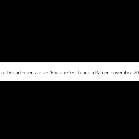
rence Départementale de l’Eau qui s’est tenue à Pau en novembre 2